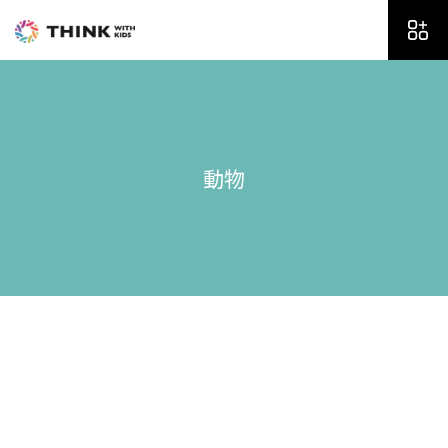
内
容
を
ス
キ
ッ
プ
動物