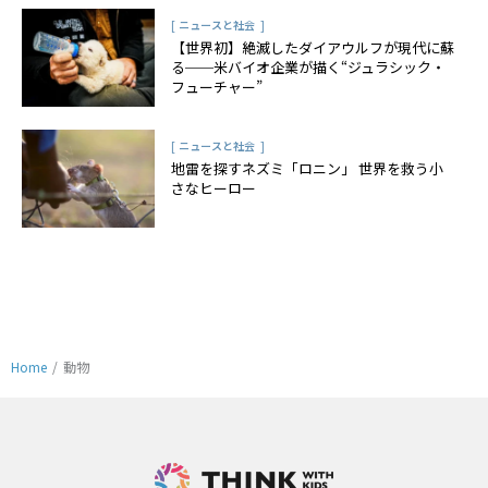
[
]
ニュースと社会
【世界初】絶滅したダイアウルフが現代に蘇
る──米バイオ企業が描く“ジュラシック・
フューチャー”
[
]
ニュースと社会
地雷を探すネズミ「ロニン」 世界を救う小
さなヒーロー
Home
/
動物