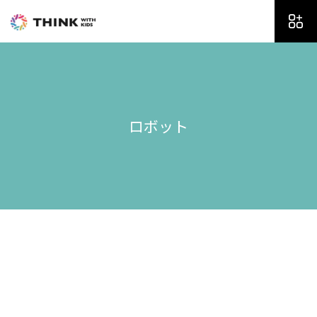
内
容
を
ス
キ
ッ
プ
ロボット