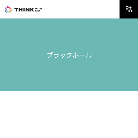
内
容
を
ス
キ
ッ
プ
ブラックホール